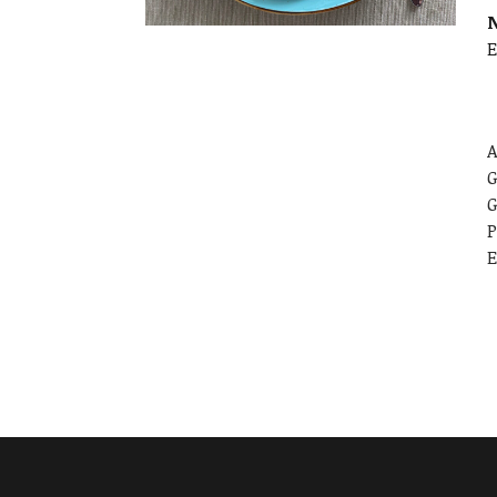
E
A
G
G
P
E