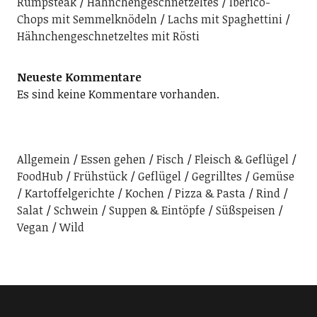
Rumpsteak
Hähnchengeschnetzeltes
Iberico-
Chops mit Semmelknödeln
Lachs mit Spaghettini
Hähnchengeschnetzeltes mit Rösti
Neueste Kommentare
Es sind keine Kommentare vorhanden.
Allgemein
Essen gehen
Fisch
Fleisch & Geflügel
FoodHub
Frühstück
Geflügel
Gegrilltes
Gemüse
Kartoffelgerichte
Kochen
Pizza & Pasta
Rind
Salat
Schwein
Suppen & Eintöpfe
Süßspeisen
Vegan
Wild