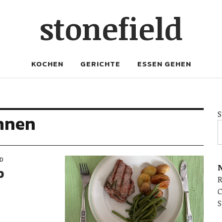
stonefield
KOCHEN
GERICHTE
ESSEN GEHEN
S
hnen
ND
N
b
C
S