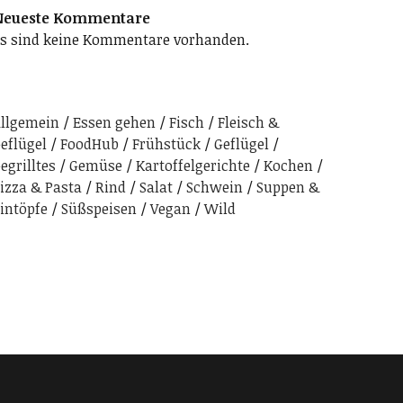
Neueste Kommentare
s sind keine Kommentare vorhanden.
llgemein
Essen gehen
Fisch
Fleisch &
eflügel
FoodHub
Frühstück
Geflügel
egrilltes
Gemüse
Kartoffelgerichte
Kochen
izza & Pasta
Rind
Salat
Schwein
Suppen &
intöpfe
Süßspeisen
Vegan
Wild