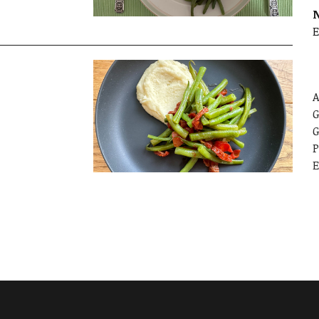
E
A
G
G
P
E