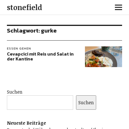
stonefield
Schlagwort:
gurke
ESSEN GEHEN
Cevapcici mit Reis und Salat in
der Kantine
Suchen
Suchen
Neueste Beiträge