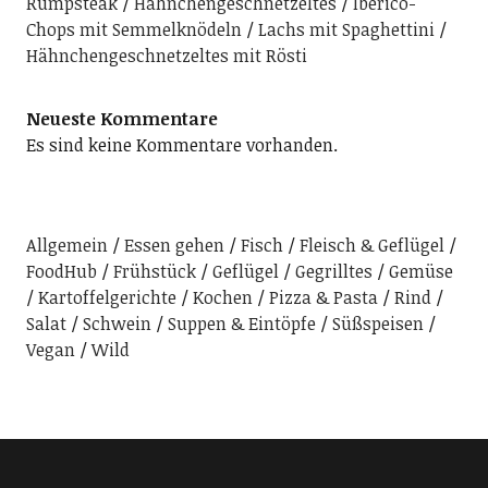
Rumpsteak
Hähnchengeschnetzeltes
Iberico-
Chops mit Semmelknödeln
Lachs mit Spaghettini
Hähnchengeschnetzeltes mit Rösti
Neueste Kommentare
Es sind keine Kommentare vorhanden.
Allgemein
Essen gehen
Fisch
Fleisch & Geflügel
FoodHub
Frühstück
Geflügel
Gegrilltes
Gemüse
Kartoffelgerichte
Kochen
Pizza & Pasta
Rind
Salat
Schwein
Suppen & Eintöpfe
Süßspeisen
Vegan
Wild