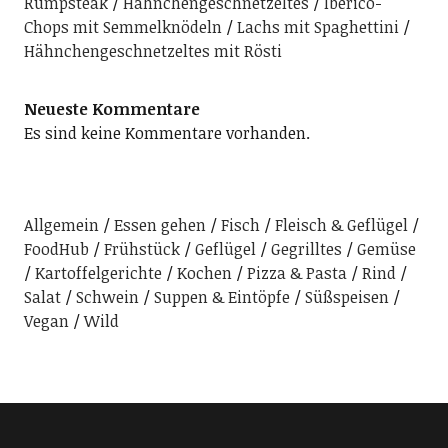
Rumpsteak
Hähnchengeschnetzeltes
Iberico-
Chops mit Semmelknödeln
Lachs mit Spaghettini
Hähnchengeschnetzeltes mit Rösti
Neueste Kommentare
Es sind keine Kommentare vorhanden.
Allgemein
Essen gehen
Fisch
Fleisch & Geflügel
FoodHub
Frühstück
Geflügel
Gegrilltes
Gemüse
Kartoffelgerichte
Kochen
Pizza & Pasta
Rind
Salat
Schwein
Suppen & Eintöpfe
Süßspeisen
Vegan
Wild