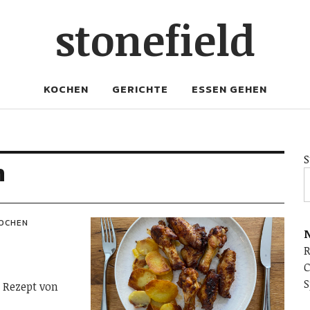
stonefield
KOCHEN
GERICHTE
ESSEN GEHEN
S
n
OCHEN
N
C
S
 Rezept von