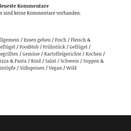
Neueste Kommentare
s sind keine Kommentare vorhanden.
llgemein
Essen gehen
Fisch
Fleisch &
eflügel
FoodHub
Frühstück
Geflügel
egrilltes
Gemüse
Kartoffelgerichte
Kochen
izza & Pasta
Rind
Salat
Schwein
Suppen &
intöpfe
Süßspeisen
Vegan
Wild