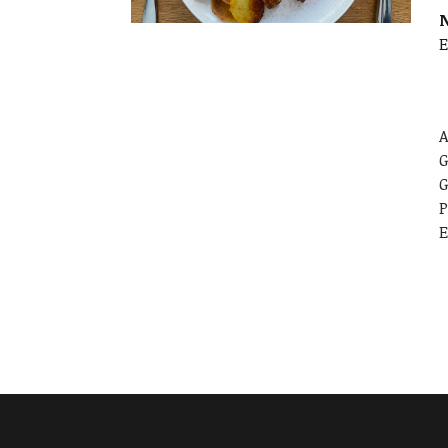
E
A
G
G
P
E