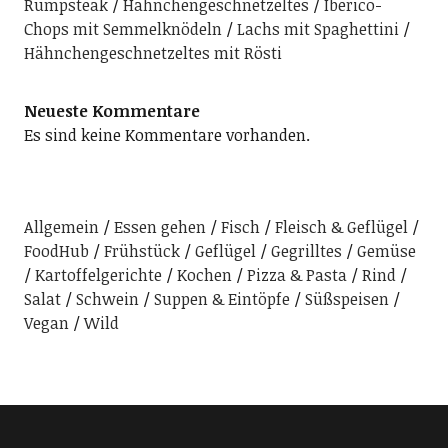
Rumpsteak
Hähnchengeschnetzeltes
Iberico-
Chops mit Semmelknödeln
Lachs mit Spaghettini
Hähnchengeschnetzeltes mit Rösti
Neueste Kommentare
Es sind keine Kommentare vorhanden.
Allgemein
Essen gehen
Fisch
Fleisch & Geflügel
FoodHub
Frühstück
Geflügel
Gegrilltes
Gemüse
Kartoffelgerichte
Kochen
Pizza & Pasta
Rind
Salat
Schwein
Suppen & Eintöpfe
Süßspeisen
Vegan
Wild