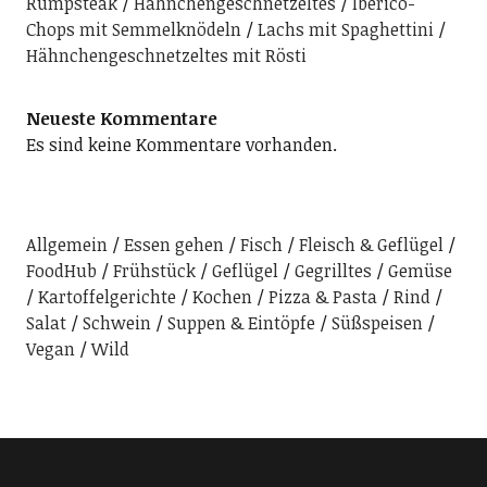
Rumpsteak
Hähnchengeschnetzeltes
Iberico-
Chops mit Semmelknödeln
Lachs mit Spaghettini
Hähnchengeschnetzeltes mit Rösti
Neueste Kommentare
Es sind keine Kommentare vorhanden.
Allgemein
Essen gehen
Fisch
Fleisch & Geflügel
FoodHub
Frühstück
Geflügel
Gegrilltes
Gemüse
Kartoffelgerichte
Kochen
Pizza & Pasta
Rind
Salat
Schwein
Suppen & Eintöpfe
Süßspeisen
Vegan
Wild