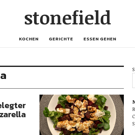
stonefield
KOCHEN
GERICHTE
ESSEN GEHEN
S
la
N
elegter
zarella
C
S