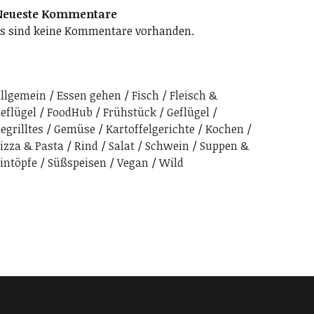
Neueste Kommentare
s sind keine Kommentare vorhanden.
llgemein
Essen gehen
Fisch
Fleisch &
eflügel
FoodHub
Frühstück
Geflügel
egrilltes
Gemüse
Kartoffelgerichte
Kochen
izza & Pasta
Rind
Salat
Schwein
Suppen &
intöpfe
Süßspeisen
Vegan
Wild