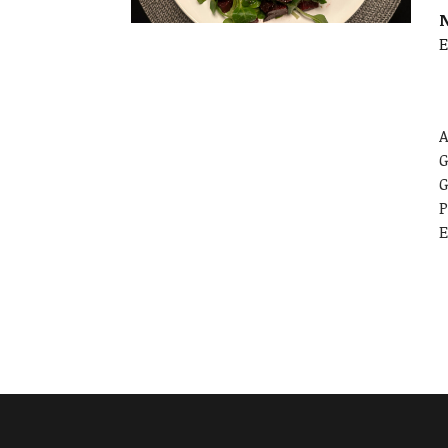
E
A
G
G
P
E