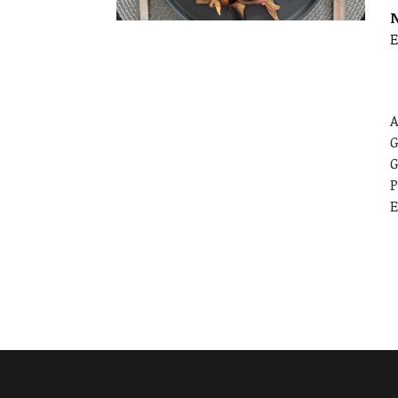
E
A
G
G
P
E