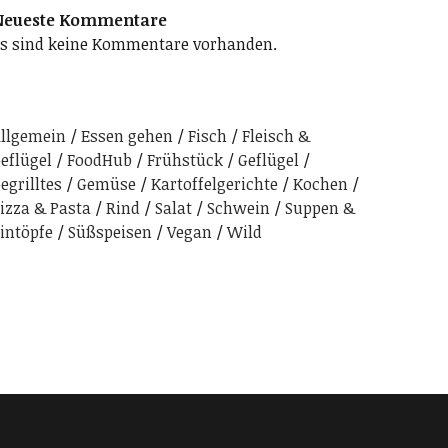
Neueste Kommentare
s sind keine Kommentare vorhanden.
llgemein
Essen gehen
Fisch
Fleisch &
eflügel
FoodHub
Frühstück
Geflügel
egrilltes
Gemüse
Kartoffelgerichte
Kochen
izza & Pasta
Rind
Salat
Schwein
Suppen &
intöpfe
Süßspeisen
Vegan
Wild