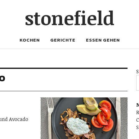
stonefield
KOCHEN
GERICHTE
ESSEN GEHEN
S
o
N
 und Avocado
C
S