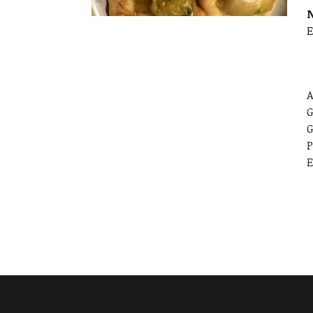
E
A
G
G
P
E