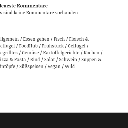
Neueste Kommentare
s sind keine Kommentare vorhanden.
llgemein
Essen gehen
Fisch
Fleisch &
eflügel
FoodHub
Frühstück
Geflügel
egrilltes
Gemüse
Kartoffelgerichte
Kochen
izza & Pasta
Rind
Salat
Schwein
Suppen &
intöpfe
Süßspeisen
Vegan
Wild