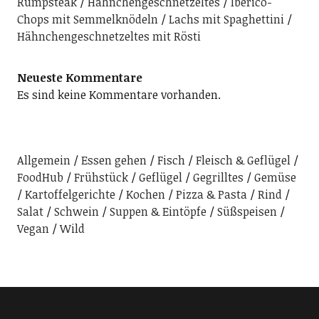
Rumpsteak
Hähnchengeschnetzeltes
Iberico-
Chops mit Semmelknödeln
Lachs mit Spaghettini
Hähnchengeschnetzeltes mit Rösti
Neueste Kommentare
Es sind keine Kommentare vorhanden.
Allgemein
Essen gehen
Fisch
Fleisch & Geflügel
FoodHub
Frühstück
Geflügel
Gegrilltes
Gemüse
Kartoffelgerichte
Kochen
Pizza & Pasta
Rind
Salat
Schwein
Suppen & Eintöpfe
Süßspeisen
Vegan
Wild