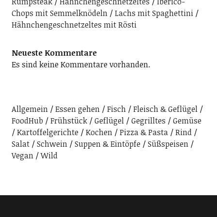
Rumpsteak
Hähnchengeschnetzeltes
Iberico-
Chops mit Semmelknödeln
Lachs mit Spaghettini
Hähnchengeschnetzeltes mit Rösti
Neueste Kommentare
Es sind keine Kommentare vorhanden.
Allgemein
Essen gehen
Fisch
Fleisch & Geflügel
FoodHub
Frühstück
Geflügel
Gegrilltes
Gemüse
Kartoffelgerichte
Kochen
Pizza & Pasta
Rind
Salat
Schwein
Suppen & Eintöpfe
Süßspeisen
Vegan
Wild