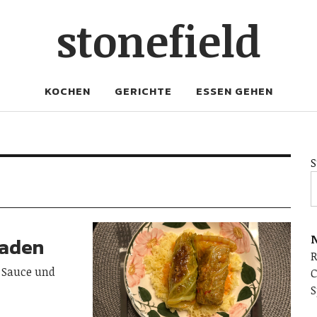
stonefield
KOCHEN
GERICHTE
ESSEN GEHEN
S
N
laden
 Sauce und
C
S