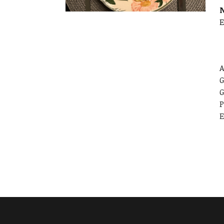
E
A
G
G
P
E