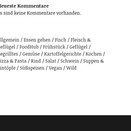
Neueste Kommentare
s sind keine Kommentare vorhanden.
llgemein
Essen gehen
Fisch
Fleisch &
eflügel
FoodHub
Frühstück
Geflügel
egrilltes
Gemüse
Kartoffelgerichte
Kochen
izza & Pasta
Rind
Salat
Schwein
Suppen &
intöpfe
Süßspeisen
Vegan
Wild