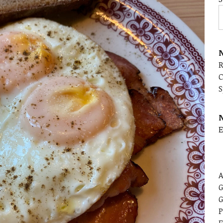
N
C
S
E
A
G
G
P