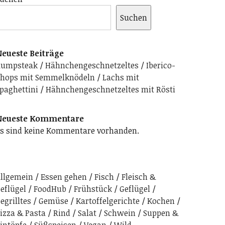
Suchen
eueste Beiträge
Rumpsteak
Hähnchengeschnetzeltes
Iberico-
hops mit Semmelknödeln
Lachs mit
paghettini
Hähnchengeschnetzeltes mit Rösti
Neueste Kommentare
s sind keine Kommentare vorhanden.
llgemein
Essen gehen
Fisch
Fleisch &
eflügel
FoodHub
Frühstück
Geflügel
egrilltes
Gemüse
Kartoffelgerichte
Kochen
izza & Pasta
Rind
Salat
Schwein
Suppen &