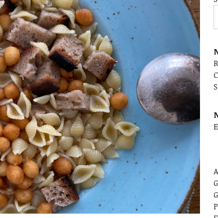
N
C
S
E
A
G
G
P