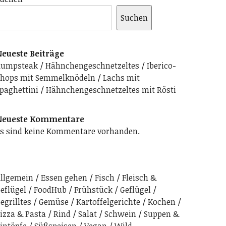
Suchen
eueste Beiträge
Rumpsteak
Hähnchengeschnetzeltes
Iberico-
hops mit Semmelknödeln
Lachs mit
paghettini
Hähnchengeschnetzeltes mit Rösti
Neueste Kommentare
s sind keine Kommentare vorhanden.
llgemein
Essen gehen
Fisch
Fleisch &
eflügel
FoodHub
Frühstück
Geflügel
egrilltes
Gemüse
Kartoffelgerichte
Kochen
izza & Pasta
Rind
Salat
Schwein
Suppen &