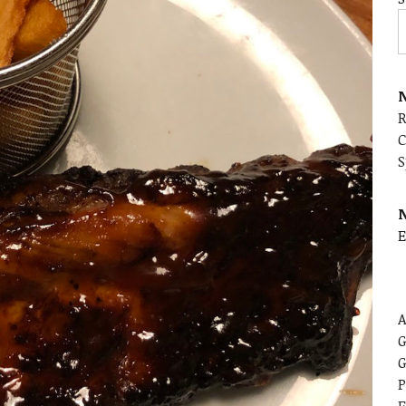
N
C
S
E
A
G
G
P