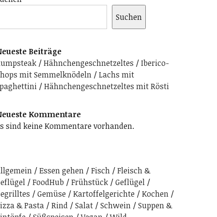
Suchen
eueste Beiträge
Rumpsteak
Hähnchengeschnetzeltes
Iberico-
hops mit Semmelknödeln
Lachs mit
paghettini
Hähnchengeschnetzeltes mit Rösti
Neueste Kommentare
s sind keine Kommentare vorhanden.
llgemein
Essen gehen
Fisch
Fleisch &
eflügel
FoodHub
Frühstück
Geflügel
egrilltes
Gemüse
Kartoffelgerichte
Kochen
izza & Pasta
Rind
Salat
Schwein
Suppen &