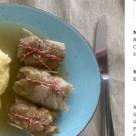
N
C
S
E
A
G
G
P