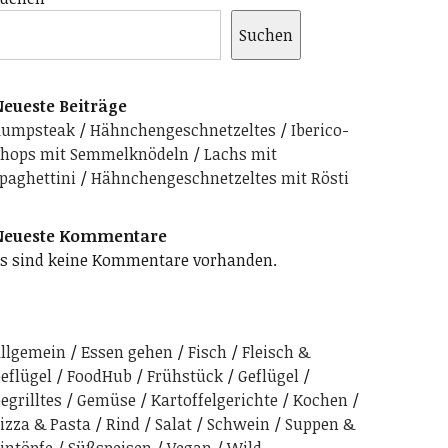
Suchen
eueste Beiträge
Rumpsteak
Hähnchengeschnetzeltes
Iberico-
hops mit Semmelknödeln
Lachs mit
paghettini
Hähnchengeschnetzeltes mit Rösti
Neueste Kommentare
s sind keine Kommentare vorhanden.
llgemein
Essen gehen
Fisch
Fleisch &
eflügel
FoodHub
Frühstück
Geflügel
egrilltes
Gemüse
Kartoffelgerichte
Kochen
izza & Pasta
Rind
Salat
Schwein
Suppen &