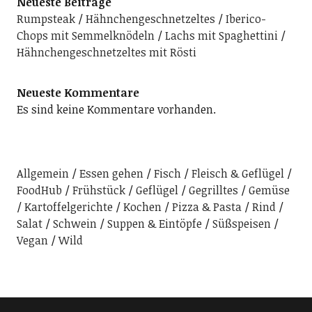
Neueste Beiträge
Rumpsteak
Hähnchengeschnetzeltes
Iberico-
Chops mit Semmelknödeln
Lachs mit Spaghettini
Hähnchengeschnetzeltes mit Rösti
Neueste Kommentare
Es sind keine Kommentare vorhanden.
Allgemein
Essen gehen
Fisch
Fleisch & Geflügel
FoodHub
Frühstück
Geflügel
Gegrilltes
Gemüse
Kartoffelgerichte
Kochen
Pizza & Pasta
Rind
Salat
Schwein
Suppen & Eintöpfe
Süßspeisen
Vegan
Wild