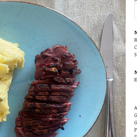
N
C
S
E
A
G
G
P