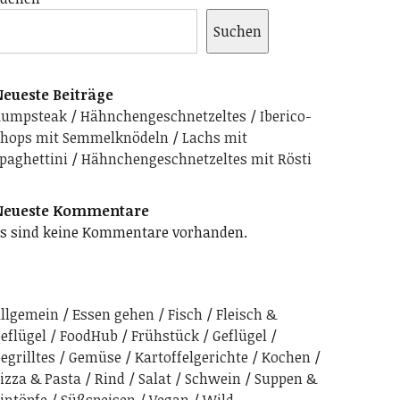
Suchen
eueste Beiträge
Rumpsteak
Hähnchengeschnetzeltes
Iberico-
hops mit Semmelknödeln
Lachs mit
paghettini
Hähnchengeschnetzeltes mit Rösti
Neueste Kommentare
s sind keine Kommentare vorhanden.
llgemein
Essen gehen
Fisch
Fleisch &
eflügel
FoodHub
Frühstück
Geflügel
egrilltes
Gemüse
Kartoffelgerichte
Kochen
izza & Pasta
Rind
Salat
Schwein
Suppen &