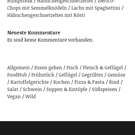
Rumpsteak
Hähnchengeschnetzeltes
Iberico-
Chops mit Semmelknödeln
Lachs mit Spaghettini
Hähnchengeschnetzeltes mit Rösti
Neueste Kommentare
Es sind keine Kommentare vorhanden.
Allgemein
Essen gehen
Fisch
Fleisch & Geflügel
FoodHub
Frühstück
Geflügel
Gegrilltes
Gemüse
Kartoffelgerichte
Kochen
Pizza & Pasta
Rind
Salat
Schwein
Suppen & Eintöpfe
Süßspeisen
Vegan
Wild