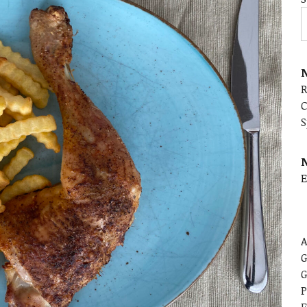
N
C
S
E
A
G
G
P