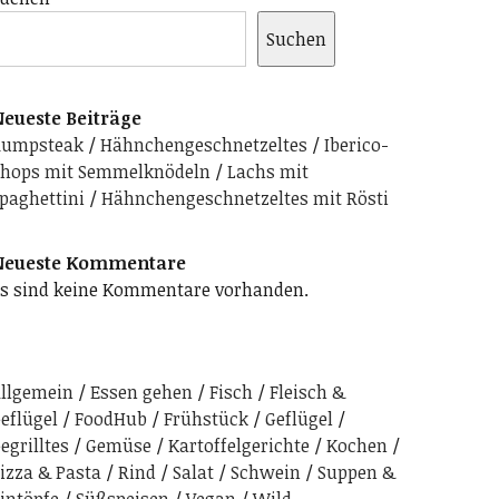
Suchen
eueste Beiträge
Rumpsteak
Hähnchengeschnetzeltes
Iberico-
hops mit Semmelknödeln
Lachs mit
paghettini
Hähnchengeschnetzeltes mit Rösti
Neueste Kommentare
s sind keine Kommentare vorhanden.
llgemein
Essen gehen
Fisch
Fleisch &
eflügel
FoodHub
Frühstück
Geflügel
egrilltes
Gemüse
Kartoffelgerichte
Kochen
izza & Pasta
Rind
Salat
Schwein
Suppen &