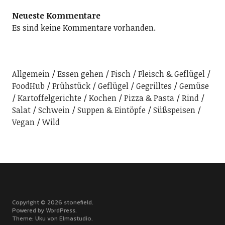
Neueste Kommentare
Es sind keine Kommentare vorhanden.
Allgemein
Essen gehen
Fisch
Fleisch & Geflügel
FoodHub
Frühstück
Geflügel
Gegrilltes
Gemüse
Kartoffelgerichte
Kochen
Pizza & Pasta
Rind
Salat
Schwein
Suppen & Eintöpfe
Süßspeisen
Vegan
Wild
Copyright © 2026 stonefield
Powered by
WordPress
Theme: Uku von
Elmastudio