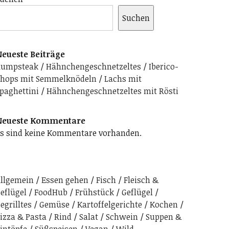
Suchen
eueste Beiträge
Rumpsteak
Hähnchengeschnetzeltes
Iberico-
hops mit Semmelknödeln
Lachs mit
paghettini
Hähnchengeschnetzeltes mit Rösti
Neueste Kommentare
s sind keine Kommentare vorhanden.
llgemein
Essen gehen
Fisch
Fleisch &
eflügel
FoodHub
Frühstück
Geflügel
egrilltes
Gemüse
Kartoffelgerichte
Kochen
izza & Pasta
Rind
Salat
Schwein
Suppen &