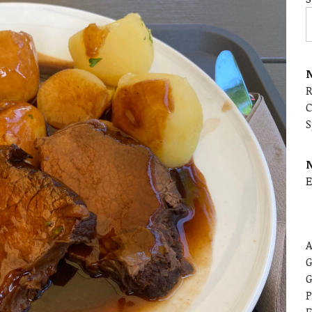
N
C
S
E
A
G
G
P