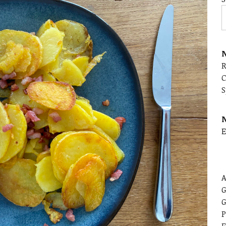
N
C
S
E
A
G
G
P