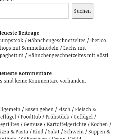
Suchen
eueste Beiträge
Rumpsteak
Hähnchengeschnetzeltes
Iberico-
hops mit Semmelknödeln
Lachs mit
paghettini
Hähnchengeschnetzeltes mit Rösti
Neueste Kommentare
s sind keine Kommentare vorhanden.
llgemein
Essen gehen
Fisch
Fleisch &
eflügel
FoodHub
Frühstück
Geflügel
egrilltes
Gemüse
Kartoffelgerichte
Kochen
izza & Pasta
Rind
Salat
Schwein
Suppen &