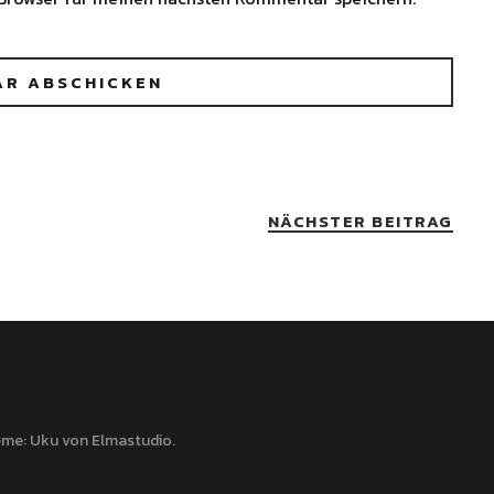
NÄCHSTER BEITRAG
me: Uku von
Elmastudio