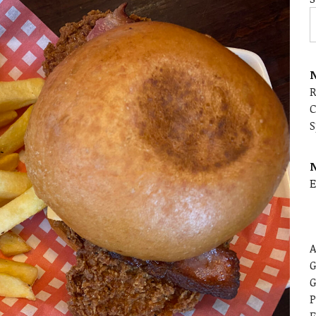
N
C
S
E
A
G
G
P