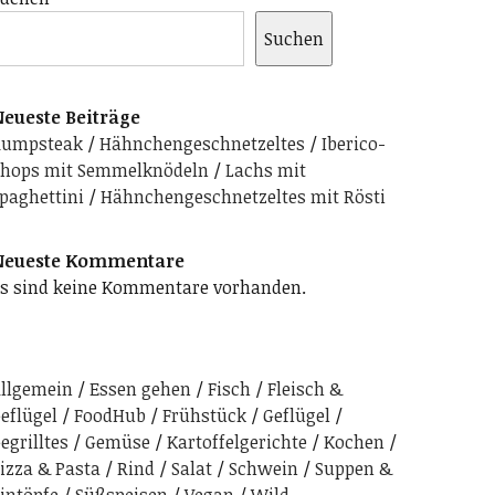
Suchen
eueste Beiträge
Rumpsteak
Hähnchengeschnetzeltes
Iberico-
hops mit Semmelknödeln
Lachs mit
paghettini
Hähnchengeschnetzeltes mit Rösti
Neueste Kommentare
s sind keine Kommentare vorhanden.
llgemein
Essen gehen
Fisch
Fleisch &
eflügel
FoodHub
Frühstück
Geflügel
egrilltes
Gemüse
Kartoffelgerichte
Kochen
izza & Pasta
Rind
Salat
Schwein
Suppen &