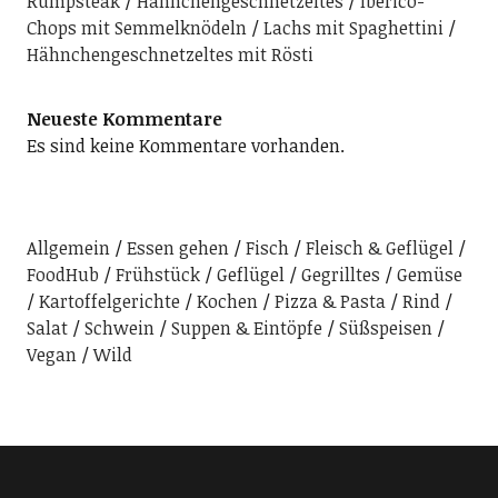
Rumpsteak
Hähnchengeschnetzeltes
Iberico-
Chops mit Semmelknödeln
Lachs mit Spaghettini
Hähnchengeschnetzeltes mit Rösti
Neueste Kommentare
Es sind keine Kommentare vorhanden.
Allgemein
Essen gehen
Fisch
Fleisch & Geflügel
FoodHub
Frühstück
Geflügel
Gegrilltes
Gemüse
Kartoffelgerichte
Kochen
Pizza & Pasta
Rind
Salat
Schwein
Suppen & Eintöpfe
Süßspeisen
Vegan
Wild