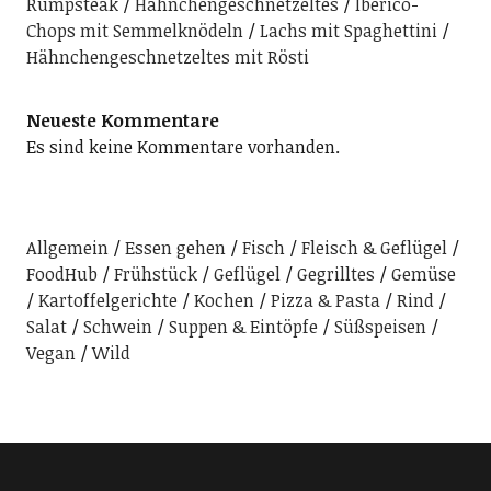
Rumpsteak
Hähnchengeschnetzeltes
Iberico-
Chops mit Semmelknödeln
Lachs mit Spaghettini
Hähnchengeschnetzeltes mit Rösti
Neueste Kommentare
Es sind keine Kommentare vorhanden.
Allgemein
Essen gehen
Fisch
Fleisch & Geflügel
FoodHub
Frühstück
Geflügel
Gegrilltes
Gemüse
Kartoffelgerichte
Kochen
Pizza & Pasta
Rind
Salat
Schwein
Suppen & Eintöpfe
Süßspeisen
Vegan
Wild