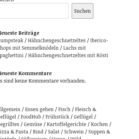
Suchen
eueste Beiträge
Rumpsteak
Hähnchengeschnetzeltes
Iberico-
hops mit Semmelknödeln
Lachs mit
paghettini
Hähnchengeschnetzeltes mit Rösti
Neueste Kommentare
s sind keine Kommentare vorhanden.
llgemein
Essen gehen
Fisch
Fleisch &
eflügel
FoodHub
Frühstück
Geflügel
egrilltes
Gemüse
Kartoffelgerichte
Kochen
izza & Pasta
Rind
Salat
Schwein
Suppen &