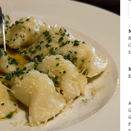
N
C
S
E
A
G
G
P