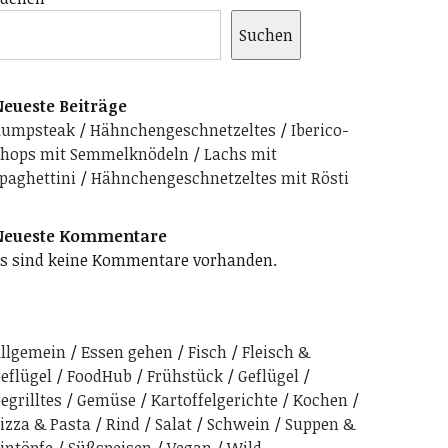
Suchen
eueste Beiträge
Rumpsteak
Hähnchengeschnetzeltes
Iberico-
hops mit Semmelknödeln
Lachs mit
paghettini
Hähnchengeschnetzeltes mit Rösti
Neueste Kommentare
s sind keine Kommentare vorhanden.
llgemein
Essen gehen
Fisch
Fleisch &
eflügel
FoodHub
Frühstück
Geflügel
egrilltes
Gemüse
Kartoffelgerichte
Kochen
izza & Pasta
Rind
Salat
Schwein
Suppen &