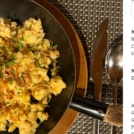
N
C
S
E
A
G
G
P