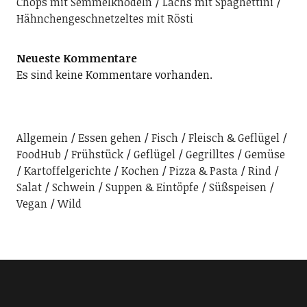
Chops mit Semmelknödeln
Lachs mit Spaghettini
Hähnchengeschnetzeltes mit Rösti
Neueste Kommentare
Es sind keine Kommentare vorhanden.
Allgemein
Essen gehen
Fisch
Fleisch & Geflügel
FoodHub
Frühstück
Geflügel
Gegrilltes
Gemüse
Kartoffelgerichte
Kochen
Pizza & Pasta
Rind
Salat
Schwein
Suppen & Eintöpfe
Süßspeisen
Vegan
Wild