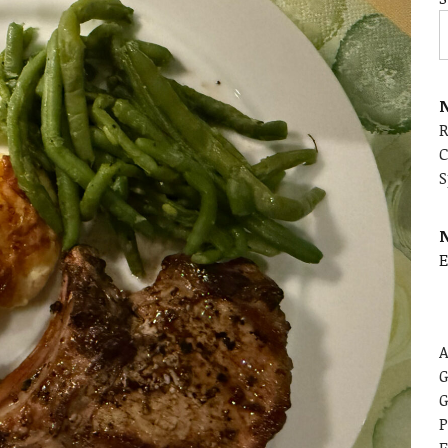
N
C
S
E
A
G
G
P