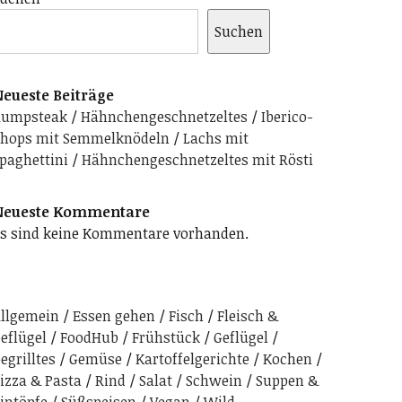
Suchen
eueste Beiträge
Rumpsteak
Hähnchengeschnetzeltes
Iberico-
hops mit Semmelknödeln
Lachs mit
paghettini
Hähnchengeschnetzeltes mit Rösti
Neueste Kommentare
s sind keine Kommentare vorhanden.
llgemein
Essen gehen
Fisch
Fleisch &
eflügel
FoodHub
Frühstück
Geflügel
egrilltes
Gemüse
Kartoffelgerichte
Kochen
izza & Pasta
Rind
Salat
Schwein
Suppen &