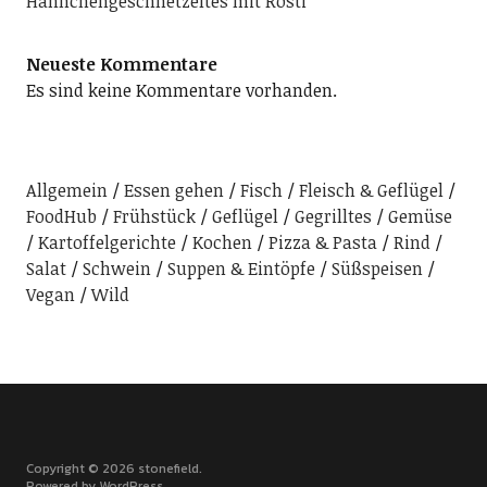
Hähnchengeschnetzeltes mit Rösti
Neueste Kommentare
Es sind keine Kommentare vorhanden.
Allgemein
Essen gehen
Fisch
Fleisch & Geflügel
FoodHub
Frühstück
Geflügel
Gegrilltes
Gemüse
Kartoffelgerichte
Kochen
Pizza & Pasta
Rind
Salat
Schwein
Suppen & Eintöpfe
Süßspeisen
Vegan
Wild
Copyright © 2026 stonefield
Powered by
WordPress