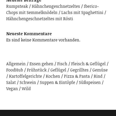
Neueste Beiträge
Rumpsteak
Hähnchengeschnetzeltes
Iberico-
Chops mit Semmelknödeln
Lachs mit Spaghettini
Hähnchengeschnetzeltes mit Rösti
Neueste Kommentare
Es sind keine Kommentare vorhanden.
Allgemein
Essen gehen
Fisch
Fleisch & Geflügel
FoodHub
Frühstück
Geflügel
Gegrilltes
Gemüse
Kartoffelgerichte
Kochen
Pizza & Pasta
Rind
Salat
Schwein
Suppen & Eintöpfe
Süßspeisen
Vegan
Wild