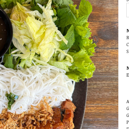
N
C
S
E
A
G
G
P