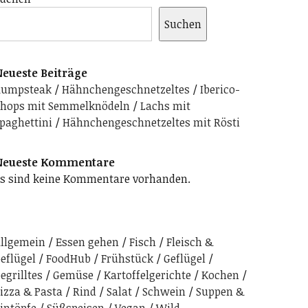
Suchen
eueste Beiträge
Rumpsteak
Hähnchengeschnetzeltes
Iberico-
hops mit Semmelknödeln
Lachs mit
paghettini
Hähnchengeschnetzeltes mit Rösti
Neueste Kommentare
s sind keine Kommentare vorhanden.
llgemein
Essen gehen
Fisch
Fleisch &
eflügel
FoodHub
Frühstück
Geflügel
egrilltes
Gemüse
Kartoffelgerichte
Kochen
izza & Pasta
Rind
Salat
Schwein
Suppen &