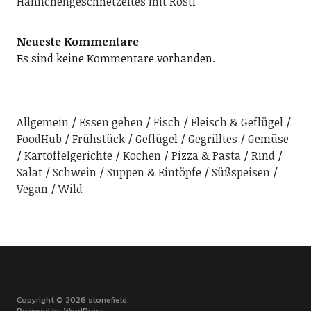
Hähnchengeschnetzeltes mit Rösti
Neueste Kommentare
Es sind keine Kommentare vorhanden.
Allgemein
Essen gehen
Fisch
Fleisch & Geflügel
FoodHub
Frühstück
Geflügel
Gegrilltes
Gemüse
Kartoffelgerichte
Kochen
Pizza & Pasta
Rind
Salat
Schwein
Suppen & Eintöpfe
Süßspeisen
Vegan
Wild
Copyright © 2026 stonefield
Powered by
WordPress