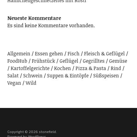
Hähnchengeschnetzeltes mit Rösti
Neueste Kommentare
Es sind keine Kommentare vorhanden.
Allgemein
Essen gehen
Fisch
Fleisch & Geflügel
FoodHub
Frühstück
Geflügel
Gegrilltes
Gemüse
Kartoffelgerichte
Kochen
Pizza & Pasta
Rind
Salat
Schwein
Suppen & Eintöpfe
Süßspeisen
Vegan
Wild
Copyright © 2026 stonefield
Powered by
WordPress