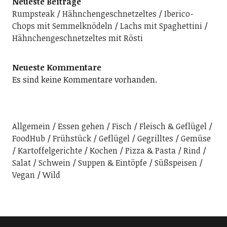
Neueste Beiträge
Rumpsteak
Hähnchengeschnetzeltes
Iberico-
Chops mit Semmelknödeln
Lachs mit Spaghettini
Hähnchengeschnetzeltes mit Rösti
Neueste Kommentare
Es sind keine Kommentare vorhanden.
Allgemein
Essen gehen
Fisch
Fleisch & Geflügel
FoodHub
Frühstück
Geflügel
Gegrilltes
Gemüse
Kartoffelgerichte
Kochen
Pizza & Pasta
Rind
Salat
Schwein
Suppen & Eintöpfe
Süßspeisen
Vegan
Wild