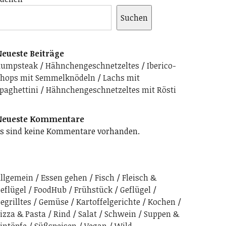
Suchen
eueste Beiträge
Rumpsteak
Hähnchengeschnetzeltes
Iberico-
hops mit Semmelknödeln
Lachs mit
paghettini
Hähnchengeschnetzeltes mit Rösti
Neueste Kommentare
s sind keine Kommentare vorhanden.
llgemein
Essen gehen
Fisch
Fleisch &
eflügel
FoodHub
Frühstück
Geflügel
egrilltes
Gemüse
Kartoffelgerichte
Kochen
izza & Pasta
Rind
Salat
Schwein
Suppen &