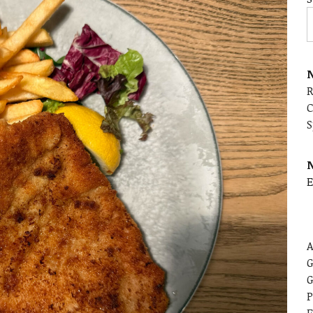
N
C
S
E
A
G
G
P