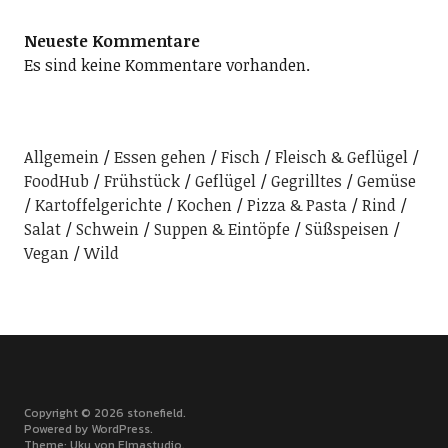
Neueste Kommentare
Es sind keine Kommentare vorhanden.
Allgemein
Essen gehen
Fisch
Fleisch & Geflügel
FoodHub
Frühstück
Geflügel
Gegrilltes
Gemüse
Kartoffelgerichte
Kochen
Pizza & Pasta
Rind
Salat
Schwein
Suppen & Eintöpfe
Süßspeisen
Vegan
Wild
Copyright © 2026 stonefield
Powered by
WordPress
Theme: Uku von
Elmastudio