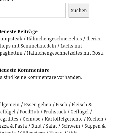
Suchen
eueste Beiträge
Rumpsteak
Hähnchengeschnetzeltes
Iberico-
hops mit Semmelknödeln
Lachs mit
paghettini
Hähnchengeschnetzeltes mit Rösti
Neueste Kommentare
s sind keine Kommentare vorhanden.
llgemein
Essen gehen
Fisch
Fleisch &
eflügel
FoodHub
Frühstück
Geflügel
egrilltes
Gemüse
Kartoffelgerichte
Kochen
izza & Pasta
Rind
Salat
Schwein
Suppen &