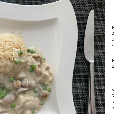
N
C
S
E
A
G
G
P