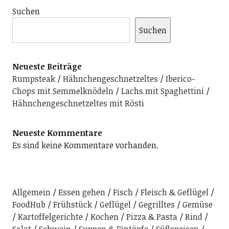
Suchen
Suchen
Neueste Beiträge
Rumpsteak
Hähnchengeschnetzeltes
Iberico-
Chops mit Semmelknödeln
Lachs mit Spaghettini
Hähnchengeschnetzeltes mit Rösti
Neueste Kommentare
Es sind keine Kommentare vorhanden.
Allgemein
Essen gehen
Fisch
Fleisch & Geflügel
FoodHub
Frühstück
Geflügel
Gegrilltes
Gemüse
Kartoffelgerichte
Kochen
Pizza & Pasta
Rind
Salat
Schwein
Suppen & Eintöpfe
Süßspeisen