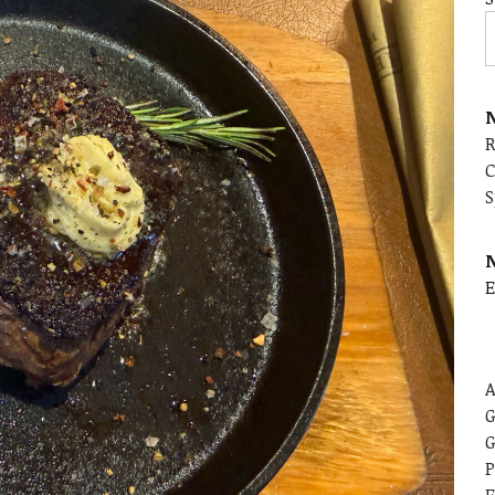
N
C
S
E
A
G
G
P