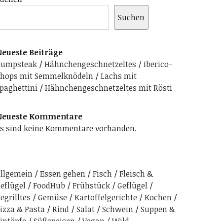
Suchen
eueste Beiträge
Rumpsteak
Hähnchengeschnetzeltes
Iberico-
hops mit Semmelknödeln
Lachs mit
paghettini
Hähnchengeschnetzeltes mit Rösti
Neueste Kommentare
s sind keine Kommentare vorhanden.
llgemein
Essen gehen
Fisch
Fleisch &
eflügel
FoodHub
Frühstück
Geflügel
egrilltes
Gemüse
Kartoffelgerichte
Kochen
izza & Pasta
Rind
Salat
Schwein
Suppen &