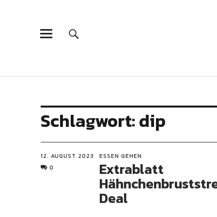
Schlagwort:
dip
12. AUGUST 2023
ESSEN GEHEN
Extrablatt
0
Hähnchenbruststre
Deal