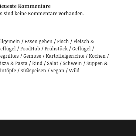
Neueste Kommentare
s sind keine Kommentare vorhanden.
llgemein
Essen gehen
Fisch
Fleisch &
eflügel
FoodHub
Frühstück
Geflügel
egrilltes
Gemüse
Kartoffelgerichte
Kochen
izza & Pasta
Rind
Salat
Schwein
Suppen &
intöpfe
Süßspeisen
Vegan
Wild