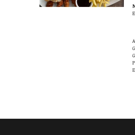
E
A
G
G
P
E