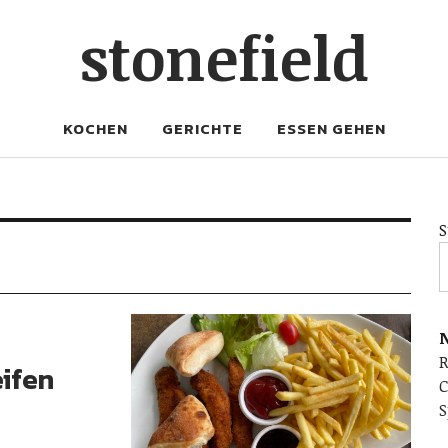
stonefield
KOCHEN
GERICHTE
ESSEN GEHEN
S
N
ifen
C
S