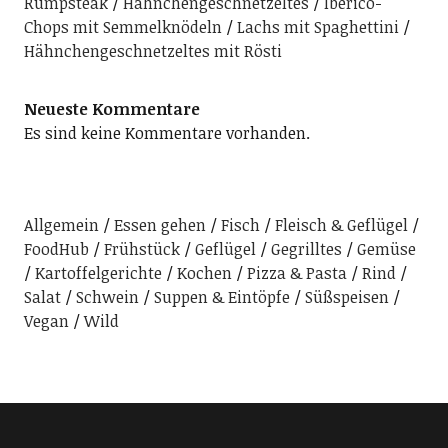
Rumpsteak
Hähnchengeschnetzeltes
Iberico-
Chops mit Semmelknödeln
Lachs mit Spaghettini
Hähnchengeschnetzeltes mit Rösti
Neueste Kommentare
Es sind keine Kommentare vorhanden.
Allgemein
Essen gehen
Fisch
Fleisch & Geflügel
FoodHub
Frühstück
Geflügel
Gegrilltes
Gemüse
Kartoffelgerichte
Kochen
Pizza & Pasta
Rind
Salat
Schwein
Suppen & Eintöpfe
Süßspeisen
Vegan
Wild