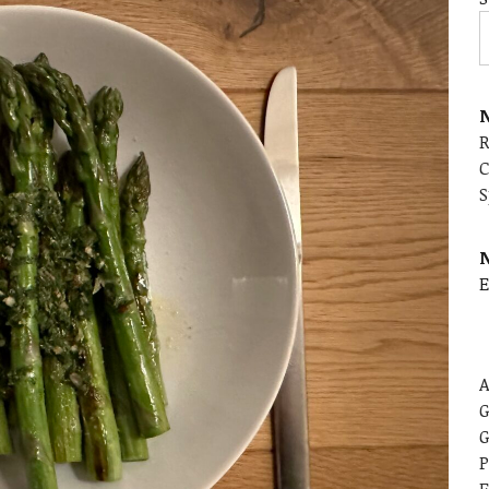
N
C
S
E
A
G
G
P