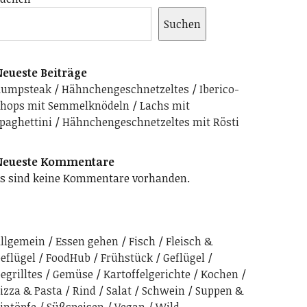
Suchen
eueste Beiträge
Rumpsteak
Hähnchengeschnetzeltes
Iberico-
hops mit Semmelknödeln
Lachs mit
paghettini
Hähnchengeschnetzeltes mit Rösti
Neueste Kommentare
s sind keine Kommentare vorhanden.
llgemein
Essen gehen
Fisch
Fleisch &
eflügel
FoodHub
Frühstück
Geflügel
egrilltes
Gemüse
Kartoffelgerichte
Kochen
izza & Pasta
Rind
Salat
Schwein
Suppen &