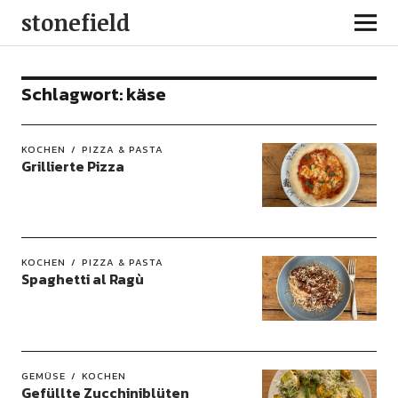
stonefield
Schlagwort:
käse
KOCHEN
PIZZA & PASTA
Grillierte Pizza
KOCHEN
PIZZA & PASTA
Spaghetti al Ragù
GEMÜSE
KOCHEN
Gefüllte Zucchiniblüten