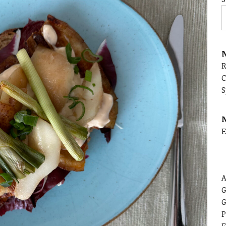
N
C
S
E
A
G
G
P