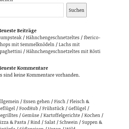
Suchen
eueste Beiträge
Rumpsteak
Hähnchengeschnetzeltes
Iberico-
hops mit Semmelknödeln
Lachs mit
paghettini
Hähnchengeschnetzeltes mit Rösti
Neueste Kommentare
s sind keine Kommentare vorhanden.
llgemein
Essen gehen
Fisch
Fleisch &
eflügel
FoodHub
Frühstück
Geflügel
egrilltes
Gemüse
Kartoffelgerichte
Kochen
izza & Pasta
Rind
Salat
Schwein
Suppen &