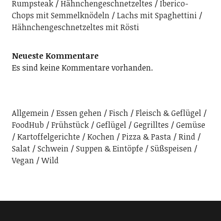
Rumpsteak
Hähnchengeschnetzeltes
Iberico-
Chops mit Semmelknödeln
Lachs mit Spaghettini
Hähnchengeschnetzeltes mit Rösti
Neueste Kommentare
Es sind keine Kommentare vorhanden.
Allgemein
Essen gehen
Fisch
Fleisch & Geflügel
FoodHub
Frühstück
Geflügel
Gegrilltes
Gemüse
Kartoffelgerichte
Kochen
Pizza & Pasta
Rind
Salat
Schwein
Suppen & Eintöpfe
Süßspeisen
Vegan
Wild