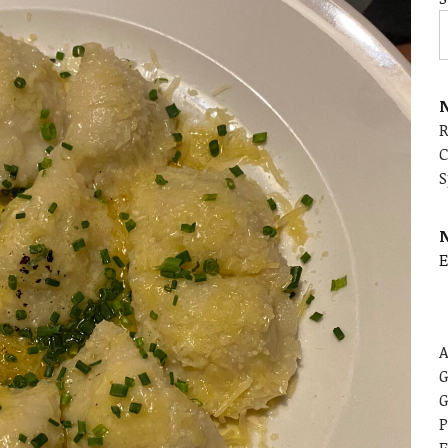
N
C
S
E
A
G
G
P