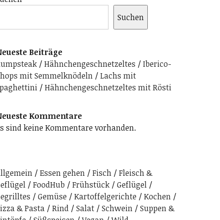
Suchen
eueste Beiträge
Rumpsteak
Hähnchengeschnetzeltes
Iberico-
hops mit Semmelknödeln
Lachs mit
paghettini
Hähnchengeschnetzeltes mit Rösti
Neueste Kommentare
s sind keine Kommentare vorhanden.
llgemein
Essen gehen
Fisch
Fleisch &
eflügel
FoodHub
Frühstück
Geflügel
egrilltes
Gemüse
Kartoffelgerichte
Kochen
izza & Pasta
Rind
Salat
Schwein
Suppen &